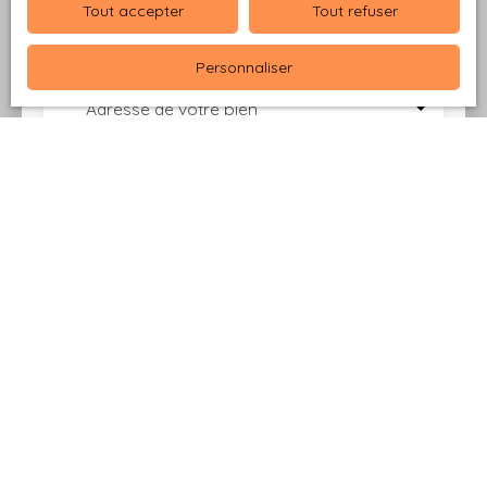
bien à Saint-Thonan ou alentours, en seulement
Tout accepter
Tout refuser
deux minutes.
Personnaliser
Adresse de votre bien
Estimer mon bien