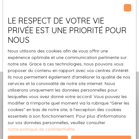
les visites, vous maximiserez vos chances de
conclure
une vente rapide
et au meilleur prix.
LE RESPECT DE VOTRE VIE
Faire appel à une agence locale comme CRENN-
PRIVÉE EST UNE PRIORITÉ POUR
IMMO
vous assure un accompagnement professionnel
NOUS
et personnalisé, adapté aux spécificités du marché de
Saint-Thonan.
Nous utilisons des cookies afin de vous offrir une
expérience optimale et une communication pertinente sur
notre site. Grace à ces technologies, nous pouvons vous
proposer du contenu en rapport avec vos centres d'intérêt.
Ils nous permettent également d'améliorer la qualité de nos
services et la convivialité de notre site internet. Nous
utiliserons uniquement les données personnelles pour
lesquelles vous avez donné votre accord. Vous pouvez les
modifier à n'importe quel moment via la rubrique ″Gérer les
Estimez gratuitement votre
cookies″ en bas de notre site, à l'exception des cookies
bien avec
CRENN-IMMO
essentiels à son fonctionnement. Pour plus d'informations
sur vos données personnelles, veuillez consulter
notre politique de confidentialité
.
Obtenez une évaluation gratuite et précise de votre