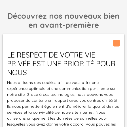
Découvrez nos nouveaux bien
en avant-première
Ne manquez plus aucun bien correspondant à votre
recherche en vous inscrivant à notre alerte mail !
LE RESPECT DE VOTRE VIE
Prénom
PRIVÉE EST UNE PRIORITÉ POUR
NOUS
Nom
Nous utilisons des cookies afin de vous offrir une
Email
expérience optimale et une communication pertinente sur
notre site. Grace à ces technologies, nous pouvons vous
Type d'offre
proposer du contenu en rapport avec vos centres d'intérêt.
Vente
Ils nous permettent également d'améliorer la qualité de nos
services et la convivialité de notre site internet. Nous
Type de bien
Appartement
utiliserons uniquement les données personnelles pour
lesquelles vous avez donné votre accord. Vous pouvez les