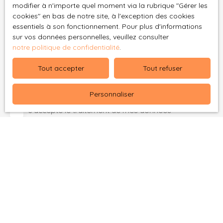
Localisation
modifier à n'importe quel moment via la rubrique ″Gérer les
Landerneau (29800)
cookies″ en bas de notre site, à l'exception des cookies
essentiels à son fonctionnement. Pour plus d'informations
Budget max (€)
sur vos données personnelles, veuillez consulter
notre politique de confidentialité
.
Surface min (m²)
Tout accepter
Tout refuser
Pièces min
Personnaliser
J'accepte le traitement de mes données
personnelles conformément au RGPD. Si vous ne
souhaitez pas faire l'objet de prospection
commerciale par voie téléphonique, vous pouvez
vous inscrire gratuitement sur la liste d'opposition
au démarchage téléphonique, prévu par l'article
L223-1 du code de la consommation, sur le site
Internet www.bloctel.gouv.fr ou par courrier
adressé à :