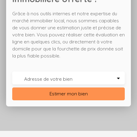
secteur, par sa situation et son agencement, conviendra
aussi bien pour un investissement locatif que pour une
Grâce à nos outils internes et notre expertise du
résidence principale. Atouts : dernier étage, proximité
marché immobilier local, nous sommes capables
immédiate du centre-ville, disposition en duplex. Prix : 136
de vous donner une estimation juste et précise de
500 € Prix net vendeur 130 000 € Honoraire à la charge
votre bien. Vous pouvez réaliser cette évaluation en
de l'acquéreur.
ligne en quelques clics, ou directement à votre
domicile pour que la fourchette de prix donnée soit
la plus fiable possible.
Adresse de votre bien
Estimer mon bien