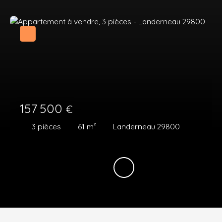
157 500
€
3
pièces
61
m²
Landerneau 29800