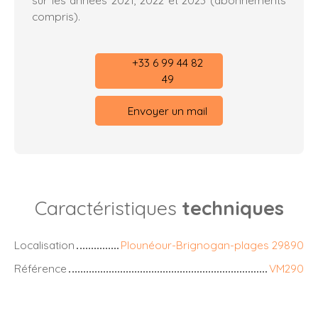
sur les années 2021, 2022 et 2023 (abonnements
compris).
+33 6 99 44 82
49
Envoyer un mail
Caractéristiques
techniques
Localisation
Plounéour-Brignogan-plages 29890
Référence
VM290