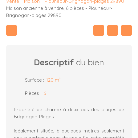
Vente
Maison
Plounéour-Brignogan-plages 29890
Maison ancienne à vendre, 6 pièces - Plounéour-
Brignogan-plages 29890
Descriptif
du bien
Surface
:
120
m²
Pièces
:
6
Propriété de charme à deux pas des plages de
Brignogan-Plages
Idéalement située, à quelques mètres seulement
des superbes plages de sable fin, cette propriété