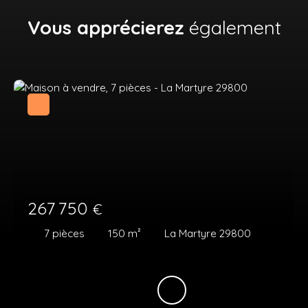
Vous apprécierez
également
267 750
€
7
pièces
150
m²
La Martyre 29800