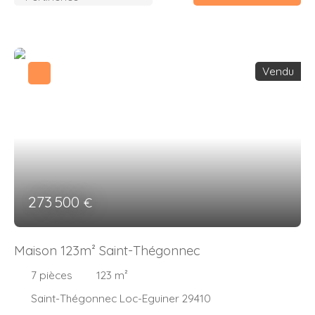
Vendu
273 500
€
Maison 123m² Saint-Thégonnec
7
pièces
123
m²
Saint-Thégonnec Loc-Eguiner 29410