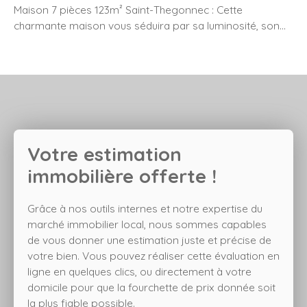
Maison 7 pièces 123m² Saint-Thegonnec : Cette
charmante maison vous séduira par sa luminosité, son
exposition, son poêle à granulés, son jardin, sa faible
consommation énergétique,… Le bien se compose
comme suit ; au rez-de-chaussée, une entrée, un salon-
séjour ouvert sur la cuisine, une salle d’eau, un WC et un
bureau pouvant faire office de chambre. Au 1er étage, 4
chambres, un WC et une salle d’eau. La maison,
construite sur cave, dispose également d’un carport
Votre estimation
avec accès goudronné. Le tout sur un terrain de plus de
900m². Montant estimé des dépenses annuelles
immobilière offerte !
d'énergie pour un usage standard : entre 1330 et 1800
euros par an. Prix moyens des énergies indexés sur
Grâce à nos outils internes et notre expertise du
l'année 2021 (abonnements compris Prix net vendeur :
marché immobilier local, nous sommes capables
275 000 euros Honoraires de négociation : 5% Prix FAI :
de vous donner une estimation juste et précise de
288 750 euros.
votre bien. Vous pouvez réaliser cette évaluation en
ligne en quelques clics, ou directement à votre
domicile pour que la fourchette de prix donnée soit
la plus fiable possible.