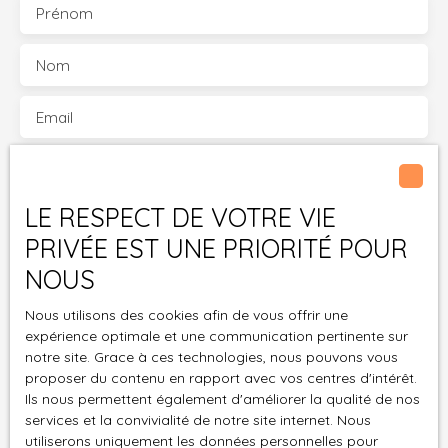
Prénom
Nom
Email
Type d'offre
Vente
LE RESPECT DE VOTRE VIE
Type de bien
Maison
PRIVÉE EST UNE PRIORITÉ POUR
Localisation
NOUS
Saint-Thégonnec Loc-Eguiner (29410)
Nous utilisons des cookies afin de vous offrir une
Budget max (€)
expérience optimale et une communication pertinente sur
notre site. Grace à ces technologies, nous pouvons vous
Surface min (m²)
proposer du contenu en rapport avec vos centres d'intérêt.
Ils nous permettent également d'améliorer la qualité de nos
services et la convivialité de notre site internet. Nous
Pièces min
utiliserons uniquement les données personnelles pour