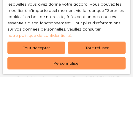
lesquelles vous avez donné votre accord. Vous pouvez les
J'accepte le traitement de mes données
modifier à n'importe quel moment via la rubrique ″Gérer les
personnelles conformément au RGPD. Si vous ne
cookies″ en bas de notre site, à l'exception des cookies
essentiels à son fonctionnement. Pour plus d'informations
souhaitez pas faire l'objet de prospection
sur vos données personnelles, veuillez consulter
commerciale par voie téléphonique, vous pouvez
notre politique de confidentialité
.
vous inscrire gratuitement sur la liste d'opposition
au démarchage téléphonique, prévu par l'article
Tout accepter
Tout refuser
L223-1 du code de la consommation, sur le site
Internet www.bloctel.gouv.fr ou par courrier
Personnaliser
adressé à :
Société Worldline, Service Bloctel, CS 61311, 41013
BLOIS CEDEX.
Pour en savoir plus sur le traitement de vos
données personnelles, veuillez consulter notre
politique de confidentialité
.
Recevoir des annonces